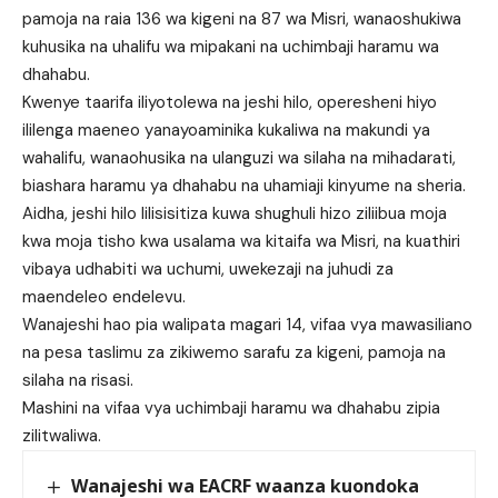
pamoja na raia 136 wa kigeni na 87 wa Misri, wanaoshukiwa
kuhusika na uhalifu wa mipakani na uchimbaji haramu wa
dhahabu.
Kwenye taarifa iliyotolewa na jeshi hilo, operesheni hiyo
ililenga maeneo yanayoaminika kukaliwa na makundi ya
wahalifu, wanaohusika na ulanguzi wa silaha na mihadarati,
biashara haramu ya dhahabu na uhamiaji kinyume na sheria.
Aidha, jeshi hilo lilisisitiza kuwa shughuli hizo ziliibua moja
kwa moja tisho kwa usalama wa kitaifa wa Misri, na kuathiri
vibaya udhabiti wa uchumi, uwekezaji na juhudi za
maendeleo endelevu.
Wanajeshi hao pia walipata magari 14, vifaa vya mawasiliano
na pesa taslimu za zikiwemo sarafu za kigeni, pamoja na
silaha na risasi.
Mashini na vifaa vya uchimbaji haramu wa dhahabu zipia
zilitwaliwa.
Wanajeshi wa EACRF waanza kuondoka