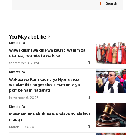
Search
You May also Like
Kimataifa
Wawakilishi wa kike wa kaunti wahimiza
utunzaji wa mtoto wa kike
September 3, 2024
Kimataifa
Wakazi wa Rurii kaunti ya Nyandarua
walalamikia ongezeko la matumizi ya
pombe na mihadarati
November 6, 2023
Kimataifa
Mwanamume ahukumiwa miaka 45 jela kwa
mauaji
March 18, 2026