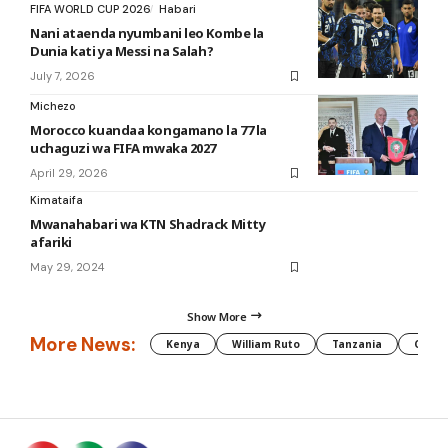
FIFA WORLD CUP 2026
Habari
Nani ataenda nyumbani leo Kombe la
Dunia kati ya Messi na Salah?
July 7, 2026
Michezo
Morocco kuandaa kongamano la 77 la
uchaguzi wa FIFA mwaka 2027
April 29, 2026
Kimataifa
Mwanahabari wa KTN Shadrack Mitty
afariki
May 29, 2024
Show More
More News:
Kenya
William Ruto
Tanzania
CAF