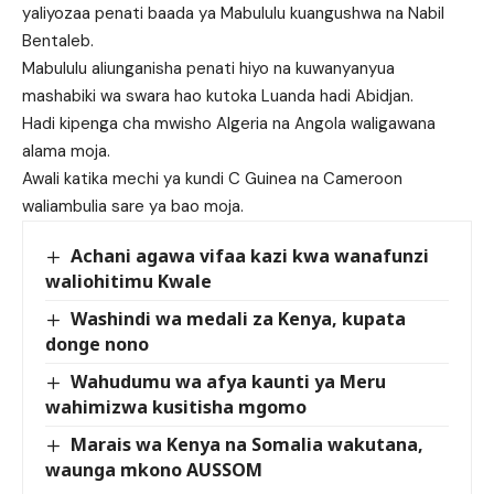
yaliyozaa penati baada ya Mabululu kuangushwa na Nabil
Bentaleb.
Mabululu aliunganisha penati hiyo na kuwanyanyua
mashabiki wa swara hao kutoka Luanda hadi Abidjan.
Hadi kipenga cha mwisho Algeria na Angola waligawana
alama moja.
Awali katika mechi ya kundi C Guinea na Cameroon
waliambulia sare ya bao moja.
Achani agawa vifaa kazi kwa wanafunzi
waliohitimu Kwale
Washindi wa medali za Kenya, kupata
donge nono
Wahudumu wa afya kaunti ya Meru
wahimizwa kusitisha mgomo
Marais wa Kenya na Somalia wakutana,
waunga mkono AUSSOM