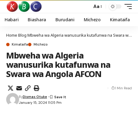
Aa
Habari
Biashara
Burudani
Michezo
Kimataifa
Home
Blog
Mbweha wa Algeria wanusurika kutafunwa na Swara wa Angola AFCON
Kimataifa
Michezo
Mbweha wa Algeria
wanusurika kutafunwa na
Swara wa Angola AFCON
1 Min Read
By
Dismas Otuke
January 15, 2024 11:05 Pm