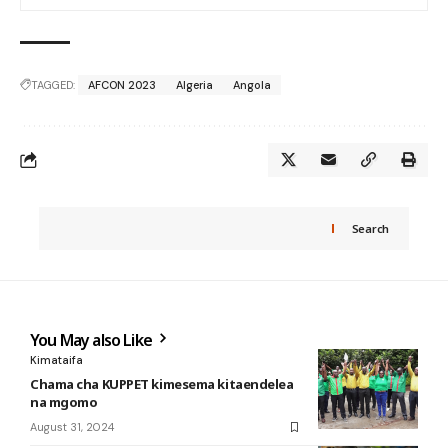
TAGGED:
AFCON 2023
Algeria
Angola
Search
You May also Like
Kimataifa
Chama cha KUPPET kimesema kitaendelea
na mgomo
August 31, 2024