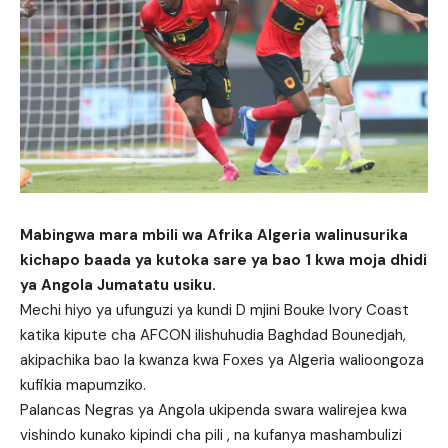
Mabingwa mara mbili wa Afrika Algeria walinusurika
kichapo baada ya kutoka sare ya bao 1 kwa moja dhidi
ya Angola Jumatatu usiku.
Mechi hiyo ya ufunguzi ya kundi D mjini Bouke Ivory Coast
katika kipute cha AFCON ilishuhudia Baghdad Bounedjah,
akipachika bao la kwanza kwa Foxes ya Algeria walioongoza
kufikia mapumziko.
Palancas Negras ya Angola ukipenda swara walirejea kwa
vishindo kunako kipindi cha pili , na kufanya mashambulizi