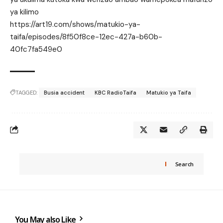
ya kilimo
https://art19.com/shows/matukio-ya-
taifa/episodes/8f50f8ce-12ec-427a-b60b-
40fc7fa549e0
TAGGED:
Busia accident
KBC RadioTaifa
Matukio ya Taifa
Search
You May also Like