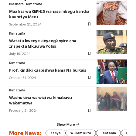
Biashara
Kimataifa
Maafisa wa KEPHIS wanasa mbegu bandia
kaunti ya Meru
September 25, 2024
Kimataifa
Watatu kwenye kinyang’anyiro cha
Inspekta Mkuu wa Polisi
July 19, 2024
Kimataifa
Prof. Kindiki kuapishwa kama Naibu Rais
October 31, 2024
Kimataifa
Washukiwa wa wizi wa kimabavu
wakamatwa
February 21, 2024
Show More
More News:
Kenya
William Ruto
Tanzania
CAF