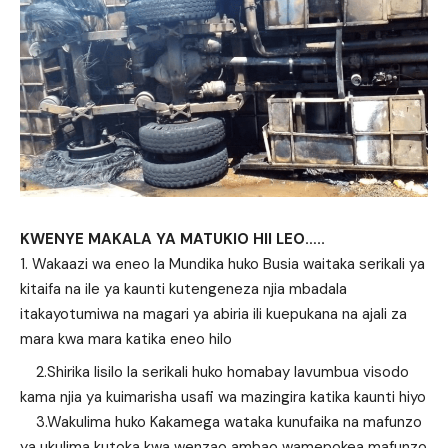
KWENYE MAKALA YA MATUKIO HII LEO…..
Wakaazi wa eneo la Mundika huko Busia waitaka serikali ya
kitaifa na ile ya kaunti kutengeneza njia mbadala
itakayotumiwa na magari ya abiria ili kuepukana na ajali za
mara kwa mara katika eneo hilo
2.Shirika lisilo la serikali huko homabay lavumbua visodo
kama njia ya kuimarisha usafi wa mazingira katika kaunti hiyo
3.Wakulima huko Kakamega wataka kunufaika na mafunzo
ya ukulima kutoka kwa wenzao ambao wamepokea mafunzo