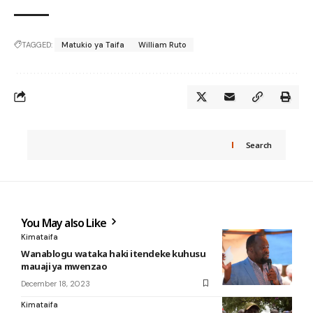
TAGGED:
Matukio ya Taifa
William Ruto
Search
You May also Like
Kimataifa
Wanablogu wataka haki itendeke kuhusu
mauaji ya mwenzao
December 18, 2023
Kimataifa