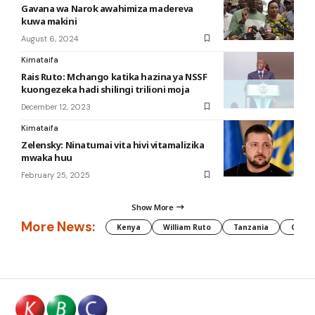
Gavana wa Narok awahimiza madereva
kuwa makini
August 6, 2024
Kimataifa
Rais Ruto: Mchango katika hazina ya NSSF
kuongezeka hadi shilingi trilioni moja
December 12, 2023
Kimataifa
Zelensky: Ninatumai vita hivi vitamalizika
mwaka huu
February 25, 2025
Show More
More News:
Kenya
William Ruto
Tanzania
CAF