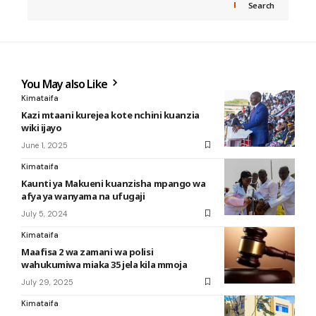
Search
You May also Like
Kimataifa
Kazi mtaani kurejea kote nchini kuanzia
wiki ijayo
June 1, 2025
Kimataifa
Kaunti ya Makueni kuanzisha mpango wa
afya ya wanyama na ufugaji
July 5, 2024
Kimataifa
Maafisa 2 wa zamani wa polisi
wahukumiwa miaka 35 jela kila mmoja
July 29, 2025
Kimataifa