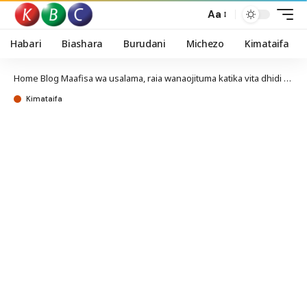
Aa
Habari
Biashara
Burudani
Michezo
Kimataifa
Home
Blog
Maafisa wa usalama, raia wanaojituma katika vita dhidi ya uhalifu kuzawadiwa
Kimataifa