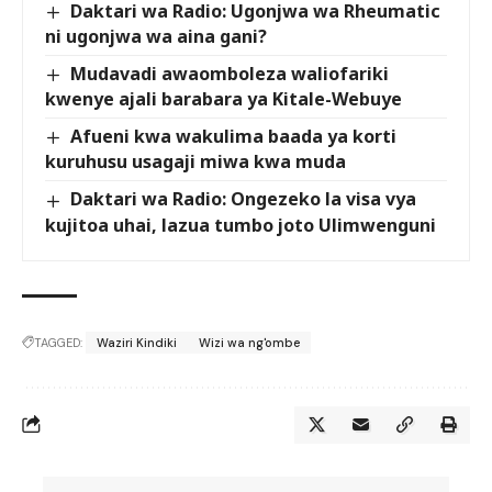
Daktari wa Radio: Ugonjwa wa Rheumatic
ni ugonjwa wa aina gani?
Mudavadi awaomboleza waliofariki
kwenye ajali barabara ya Kitale-Webuye
Afueni kwa wakulima baada ya korti
kuruhusu usagaji miwa kwa muda
Daktari wa Radio: Ongezeko la visa vya
kujitoa uhai, lazua tumbo joto Ulimwenguni
TAGGED:
Waziri Kindiki
Wizi wa ng'ombe