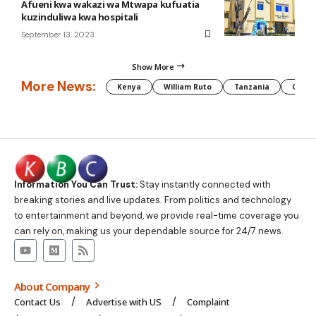
Afueni kwa wakazi wa Mtwapa kufuatia
kuzinduliwa kwa hospitali
September 13, 2023
Show More
More News:
Kenya
William Ruto
Tanzania
CAF
Information You Can Trust:
Stay instantly connected with
breaking stories and live updates. From politics and technology
to entertainment and beyond, we provide real-time coverage you
can rely on, making us your dependable source for 24/7 news.
About Company
Contact Us
Advertise with US
Complaint