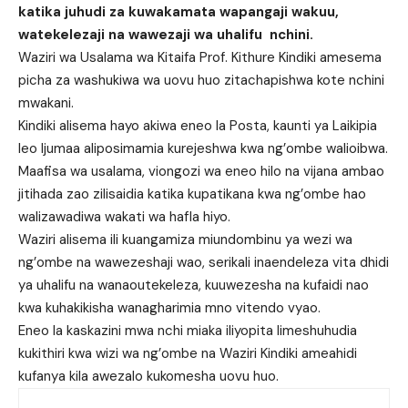
katika juhudi za kuwakamata wapangaji wakuu,
watekelezaji na wawezaji wa uhalifu nchini.
Waziri wa Usalama wa Kitaifa Prof. Kithure Kindiki amesema
picha za washukiwa wa uovu huo zitachapishwa kote nchini
mwakani.
Kindiki alisema hayo akiwa eneo la Posta, kaunti ya Laikipia
leo Ijumaa aliposimamia kurejeshwa kwa ng’ombe walioibwa.
Maafisa wa usalama, viongozi wa eneo hilo na vijana ambao
jitihada zao zilisaidia katika kupatikana kwa ng’ombe hao
walizawadiwa wakati wa hafla hiyo.
Waziri alisema ili kuangamiza miundombinu ya wezi wa
ng’ombe na wawezeshaji wao, serikali inaendeleza vita dhidi
ya uhalifu na wanaoutekeleza, kuuwezesha na kufaidi nao
kwa kuhakikisha wanagharimia mno vitendo vyao.
Eneo la kaskazini mwa nchi miaka iliyopita limeshuhudia
kukithiri kwa wizi wa ng’ombe na Waziri Kindiki ameahidi
kufanya kila awezalo kukomesha uovu huo.