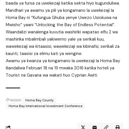
baada ya fursa za uwekezaji katika sekta hiyo kugunduliwa.
Mandhari ya awamu ya pili ya kongamano la uwekezaji la
Homa Bay ni “Kufungua Ghuba yenye Uwezo Usiokuwa na
Mwisho” yaani “Unlocking the Bay of Endless Potential”.
Waandalizi wanalenga kuvutia washiriki wapatao elfu 2 wa
mashirika mbalimbali yakiwemo yale ya serikali kuu,
wawekezaji wa kitaasisi, wawekezaji wa kibinafsi, serikali za
kaunti, taasisi za elimu kati ya wengine.
Awamu ya kwanza ya kongamano la uwekezaji la Homa Bay
iliandaliwa Februari 18 na 19 mwaka 2016 katika hoteli ya
Tourist na Gavana wa wakati huo Cyprian Awiti.
TAGGED:
Homa Bay County
Homa Bay International Investment Conference