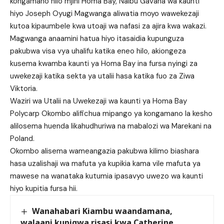
kongamano hilo mjini Homa Bay, Naibu Gavana wa kaunti
hiyo Joseph Oyugi Magwanga aliwatia moyo wawekezaji
kutoa kipaumbele kwa utoaji wa nafasi za ajira kwa wakazi.
Magwanga anaamini hatua hiyo itasaidia kupunguza
pakubwa visa vya uhalifu katika eneo hilo, akiongeza
kusema kwamba kaunti ya Homa Bay ina fursa nyingi za
uwekezaji katika sekta ya utalii hasa katika fuo za Ziwa
Viktoria.
Waziri wa Utalii na Uwekezaji wa kaunti ya Homa Bay
Polycarp Okombo alifichua mipango ya kongamano la kesho
alilosema huenda likahudhuriwa na mabalozi wa Marekani na
Poland.
Okombo alisema wameangazia pakubwa kilimo biashara
hasa uzalishaji wa mafuta ya kupikia kama vile mafuta ya
mawese na wanataka kutumia ipasavyo uwezo wa kaunti
hiyo kupitia fursa hii.
Wanahabari Kiambu waandamana,
walaani kupigwa risasi kwa Catherine