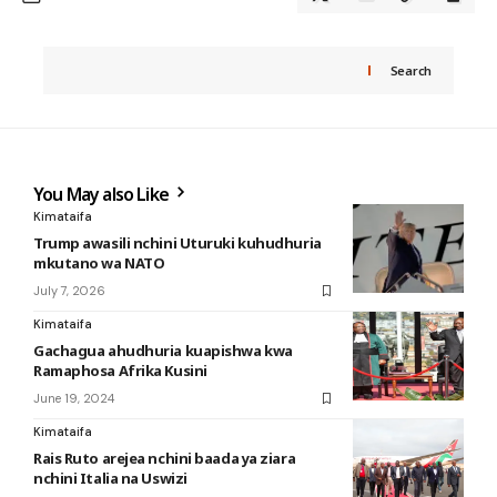
Search
You May also Like
Kimataifa
Trump awasili nchini Uturuki kuhudhuria
mkutano wa NATO
July 7, 2026
Kimataifa
Gachagua ahudhuria kuapishwa kwa
Ramaphosa Afrika Kusini
June 19, 2024
Kimataifa
Rais Ruto arejea nchini baada ya ziara
nchini Italia na Uswizi