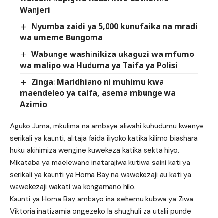
Wanjeri
Nyumba zaidi ya 5,000 kunufaika na mradi
wa umeme Bungoma
Wabunge washinikiza ukaguzi wa mfumo
wa malipo wa Huduma ya Taifa ya Polisi
Zinga: Maridhiano ni muhimu kwa
maendeleo ya taifa, asema mbunge wa
Azimio
Aguko Juma, mkulima na ambaye aliwahi kuhudumu kwenye
serikali ya kaunti, alitaja faida iliyoko katika kilimo biashara
huku akihimiza wengine kuwekeza katika sekta hiyo.
Mikataba ya maelewano inatarajiwa kutiwa saini kati ya
serikali ya kaunti ya Homa Bay na wawekezaji au kati ya
wawekezaji wakati wa kongamano hilo.
Kaunti ya Homa Bay ambayo ina sehemu kubwa ya Ziwa
Viktoria inatizamia ongezeko la shughuli za utalii punde