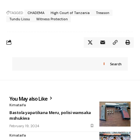
TAGGED:
CHADEMA
High Court of Tanzania
Treason
Tundu Lissu
Witness Protection
Search
You May also Like
Kimataifa
Bastola yapatikana Meru, polisi wamsaka
mshukiwa
February 19, 2024
Kimataifa