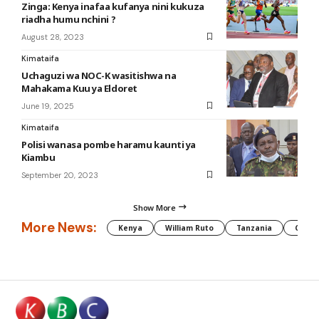
Zinga: Kenya inafaa kufanya nini kukuza
riadha humu nchini ?
August 28, 2023
Kimataifa
Uchaguzi wa NOC-K wasitishwa na
Mahakama Kuu ya Eldoret
June 19, 2025
Kimataifa
Polisi wanasa pombe haramu kaunti ya
Kiambu
September 20, 2023
Show More
More News:
Kenya
William Ruto
Tanzania
CAF