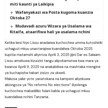
miti kaunti ya Laikipia
Wafanyakazi wa Posta kugoma kuanzia
Oktoba 27
Mudavadi azuru Wizara ya Usalama wa
Kitaifa, ataarifiwa hali ya usalama nchini
Katika kesi hiyo Lissu anadaiwa kuchochea umma kutoshiriki
uchaguzi mkuu unaotarajiwa kuandaliwa Oktoba 2025
kupitia matamshi aliyotoa Aprili 3, 2025 jijini Dar es Salaam.
Lissu amekuwa kizuizini tangu alipokamatwa kwa mara ya
kwanza Aprili 9, 2025 na anakabiliwa na mashtaka mengine
ya kuchapisha habari zisizo za ukweli.
Makosa yake yote yanatokana na kampeni aliyokuwa
akiongoza ya “No reforms No elections” iliyolenga
kuchochea mabadiliko fulani kabla ya uchaguzi mkuu
kuandaliwa nchini Tanzania.