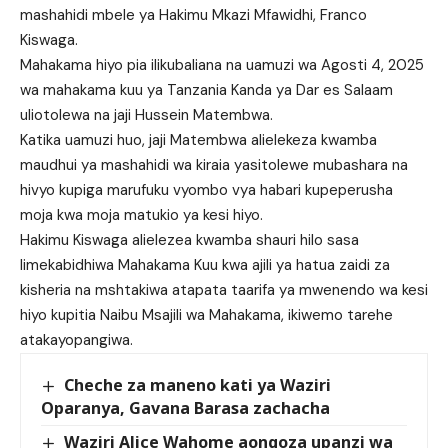
mashahidi mbele ya Hakimu Mkazi Mfawidhi, Franco
Kiswaga.
Mahakama hiyo pia ilikubaliana na uamuzi wa Agosti 4, 2025
wa mahakama kuu ya Tanzania Kanda ya Dar es Salaam
uliotolewa na jaji Hussein Matembwa.
Katika uamuzi huo, jaji Matembwa alielekeza kwamba
maudhui ya mashahidi wa kiraia yasitolewe mubashara na
hivyo kupiga marufuku vyombo vya habari kupeperusha
moja kwa moja matukio ya kesi hiyo.
Hakimu Kiswaga alielezea kwamba shauri hilo sasa
limekabidhiwa Mahakama Kuu kwa ajili ya hatua zaidi za
kisheria na mshtakiwa atapata taarifa ya mwenendo wa kesi
hiyo kupitia Naibu Msajili wa Mahakama, ikiwemo tarehe
atakayopangiwa.
Cheche za maneno kati ya Waziri
Oparanya, Gavana Barasa zachacha
Waziri Alice Wahome aongoza upanzi wa