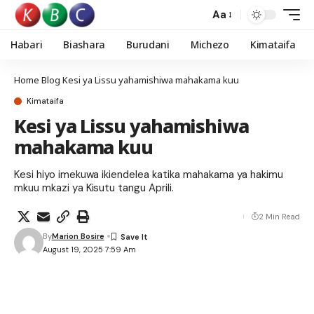
Aa
Habari
Biashara
Burudani
Michezo
Kimataifa
Home
Blog
Kesi ya Lissu yahamishiwa mahakama kuu
Kimataifa
Kesi ya Lissu yahamishiwa
mahakama kuu
Kesi hiyo imekuwa ikiendelea katika mahakama ya hakimu
mkuu mkazi ya Kisutu tangu Aprili.
2 Min Read
By
Marion Bosire
August 19, 2025 7:59 Am