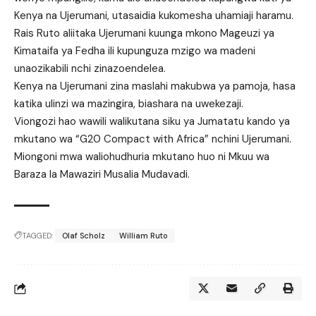
Kenya na Ujerumani, utasaidia kukomesha uhamiaji haramu.
Rais Ruto aliitaka Ujerumani kuunga mkono Mageuzi ya
Kimataifa ya Fedha ili kupunguza mzigo wa madeni
unaozikabili nchi zinazoendelea.
Kenya na Ujerumani zina maslahi makubwa ya pamoja, hasa
katika ulinzi wa mazingira, biashara na uwekezaji.
Viongozi hao wawili walikutana siku ya Jumatatu kando ya
mkutano wa “G20 Compact with Africa” nchini Ujerumani.
Miongoni mwa waliohudhuria mkutano huo ni Mkuu wa
Baraza la Mawaziri Musalia Mudavadi.
TAGGED:
Olaf Scholz
William Ruto