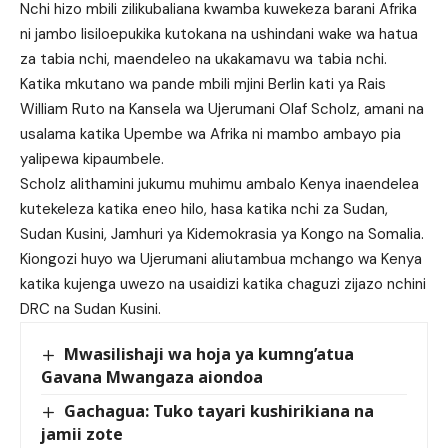
Nchi hizo mbili zilikubaliana kwamba kuwekeza barani Afrika
ni jambo lisiloepukika kutokana na ushindani wake wa hatua
za tabia nchi, maendeleo na ukakamavu wa tabia nchi.
Katika mkutano wa pande mbili mjini Berlin kati ya Rais
William Ruto na Kansela wa Ujerumani Olaf Scholz, amani na
usalama katika Upembe wa Afrika ni mambo ambayo pia
yalipewa kipaumbele.
Scholz alithamini jukumu muhimu ambalo Kenya inaendelea
kutekeleza katika eneo hilo, hasa katika nchi za Sudan,
Sudan Kusini, Jamhuri ya Kidemokrasia ya Kongo na Somalia.
Kiongozi huyo wa Ujerumani aliutambua mchango wa Kenya
katika kujenga uwezo na usaidizi katika chaguzi zijazo nchini
DRC na Sudan Kusini.
Mwasilishaji wa hoja ya kumng’atua
Gavana Mwangaza aiondoa
Gachagua: Tuko tayari kushirikiana na
jamii zote