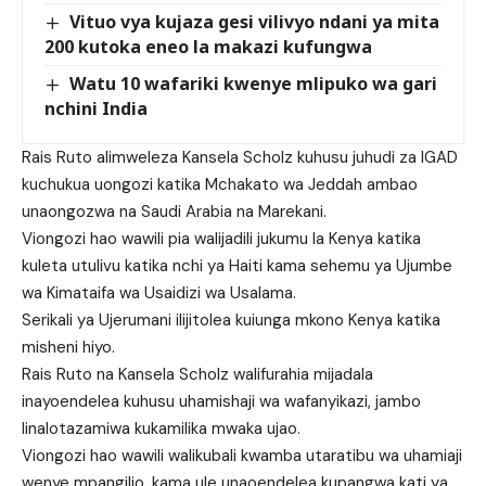
Vituo vya kujaza gesi vilivyo ndani ya mita
200 kutoka eneo la makazi kufungwa
Watu 10 wafariki kwenye mlipuko wa gari
nchini India
Rais Ruto alimweleza Kansela Scholz kuhusu juhudi za IGAD
kuchukua uongozi katika Mchakato wa Jeddah ambao
unaongozwa na Saudi Arabia na Marekani.
Viongozi hao wawili pia walijadili jukumu la Kenya katika
kuleta utulivu katika nchi ya Haiti kama sehemu ya Ujumbe
wa Kimataifa wa Usaidizi wa Usalama.
Serikali ya Ujerumani ilijitolea kuiunga mkono Kenya katika
misheni hiyo.
Rais Ruto na Kansela Scholz walifurahia mijadala
inayoendelea kuhusu uhamishaji wa wafanyikazi, jambo
linalotazamiwa kukamilika mwaka ujao.
Viongozi hao wawili walikubali kwamba utaratibu wa uhamiaji
wenye mpangilio, kama ule unaoendelea kupangwa kati ya