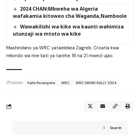
2024 CHAN:Mbweha wa Algeria
wafakamia kitoweo cha Waganda,Namboole
Wawakilishi wa kike wa kaunti wahimiza
utunzaji wa mtoto wa kike
Mashindano ya WRC yataelekea Zagreb, Croatia kwa
mkondo wa nne kati ya tarehe 18 na 21 mwezi ujao.
TAGGED:
Kalle Rovanpera
WRC
WRC SAFARI RALLY 2024
Search