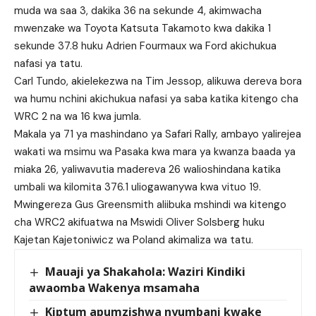
muda wa saa 3, dakika 36 na sekunde 4, akimwacha
mwenzake wa Toyota Katsuta Takamoto kwa dakika 1
sekunde 37.8 huku Adrien Fourmaux wa Ford akichukua
nafasi ya tatu.
Carl Tundo, akielekezwa na Tim Jessop, alikuwa dereva bora
wa humu nchini akichukua nafasi ya saba katika kitengo cha
WRC 2 na wa 16 kwa jumla.
Makala ya 71 ya mashindano ya Safari Rally, ambayo yalirejea
wakati wa msimu wa Pasaka kwa mara ya kwanza baada ya
miaka 26, yaliwavutia madereva 26 walioshindana katika
umbali wa kilomita 376.1 uliogawanywa kwa vituo 19.
Mwingereza Gus Greensmith aliibuka mshindi wa kitengo
cha WRC2 akifuatwa na Mswidi Oliver Solsberg huku
Kajetan Kajetoniwicz wa Poland akimaliza wa tatu.
Mauaji ya Shakahola: Waziri Kindiki
awaomba Wakenya msamaha
Kiptum apumzishwa nyumbani kwake