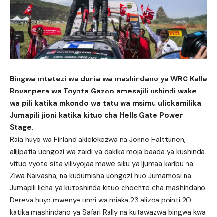
Bingwa mtetezi wa dunia wa mashindano ya WRC Kalle
Rovanpera wa Toyota Gazoo amesajili ushindi wake
wa pili katika mkondo wa tatu wa msimu uliokamilika
Jumapili jioni katika kituo cha Hells Gate Power
Stage.
Raia huyo wa Finland akielekezwa na Jonne Halttunen,
alijipatia uongozi wa zaidi ya dakika moja baada ya kushinda
vituo vyote sita vilivyojaa mawe siku ya Ijumaa karibu na
Ziwa Naivasha, na kudumisha uongozi huo Jumamosi na
Jumapili licha ya kutoshinda kituo chochte cha mashindano.
Dereva huyo mwenye umri wa miaka 23 alizoa pointi 20
katika mashindano ya Safari Rally na kutawazwa bingwa kwa