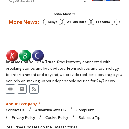
August 30, 2023
Show More
More News:
Kenya
William Ruto
Tanzania
CAF
Information You Can Trust:
Stay instantly connected with
breaking stories and live updates. From politics and technology
to entertainment and beyond, we provide real-time coverage you
can rely on, making us your dependable source for 24/7 news.
About Company
Contact Us
Advertise with US
Complaint
Privacy Policy
Cookie Policy
Submit a Tip
Real-time Updates on the Latest Stories!