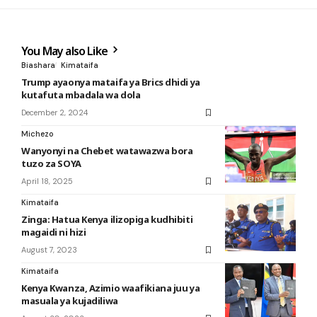
You May also Like
Biashara
Kimataifa
Trump ayaonya mataifa ya Brics dhidi ya
kutafuta mbadala wa dola
December 2, 2024
Michezo
Wanyonyi na Chebet watawazwa bora
tuzo za SOYA
April 18, 2025
Kimataifa
Zinga: Hatua Kenya ilizopiga kudhibiti
magaidi ni hizi
August 7, 2023
Kimataifa
Kenya Kwanza, Azimio waafikiana juu ya
masuala ya kujadiliwa