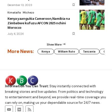
December 13, 2023
Kimataifa
Michezo
Kenya yaangukia Cameroon,Namibia na
Zimbabwe kufuzu AFCON 2025 nchini
Morocco
July 4, 2024
Show More
More News:
Kenya
William Ruto
Tanzania
CAF
Information You Can Trust:
Stay instantly connected with
breaking stories and live updates. From politics and technology
to entertainment and beyond, we provide real-time coverage you
can rely on, making us your dependable source for 24/7 news.