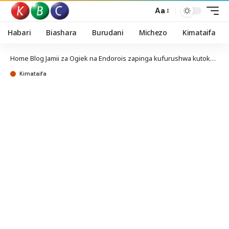
Aa
Habari
Biashara
Burudani
Michezo
Kimataifa
Home
Blog
Jamii za Ogiek na Endorois zapinga kufurushwa kutoka msitu wa Mau
Kimataifa