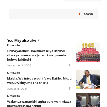
Search
You May also Like
Kimataifa
China yaadhimisha miaka 80 ya ushindi
dhidi ya uvamizi wa Japani kwa gwaride
kubwa la kijeshi
September 3, 2025
Kimataifa
Malala: Walinivua wadhifa wa Katibu Mkuu
wa UDA kinyume cha sheria
August 16, 2024
Kimataifa
Wakenya wanaoishi ughaibuni wahimizwa
kuwekeza hapa nchini