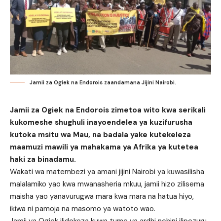
Jamii za Ogiek na Endorois zaandamana Jijini Nairobi.
Jamii za Ogiek na Endorois zimetoa wito kwa serikali
kukomeshe shughuli inayoendelea ya kuzifurusha
kutoka msitu wa Mau, na badala yake kutekeleza
maamuzi mawili ya mahakama ya Afrika ya kutetea
haki za binadamu.
Wakati wa matembezi ya amani jijini Nairobi ya kuwasilisha
malalamiko yao kwa mwanasheria mkuu, jamii hizo zilisema
maisha yao yanavurugwa mara kwa mara na hatua hiyo,
ikiwa ni pamoja na masomo ya watoto wao.
Jamii ya Ogiek ilidokeza kuwa tume ya ardhi nchini ilipozuru