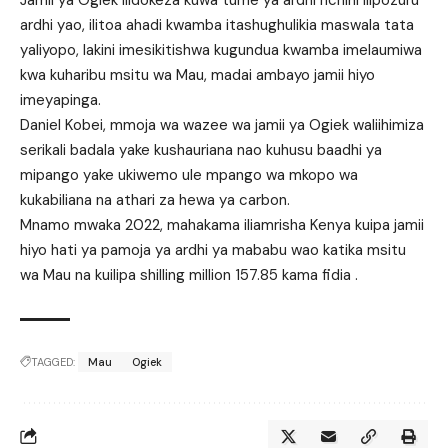
ardhi yao, ilitoa ahadi kwamba itashughulikia maswala tata
yaliyopo, lakini imesikitishwa kugundua kwamba imelaumiwa
kwa kuharibu msitu wa Mau, madai ambayo jamii hiyo
imeyapinga.
Daniel Kobei, mmoja wa wazee wa jamii ya Ogiek waliihimiza
serikali badala yake kushauriana nao kuhusu baadhi ya
mipango yake ukiwemo ule mpango wa mkopo wa
kukabiliana na athari za hewa ya carbon.
Mnamo mwaka 2022, mahakama iliamrisha Kenya kuipa jamii
hiyo hati ya pamoja ya ardhi ya mababu wao katika msitu
wa Mau na kuilipa shilling million 157.85 kama fidia .
TAGGED:
Mau
Ogiek