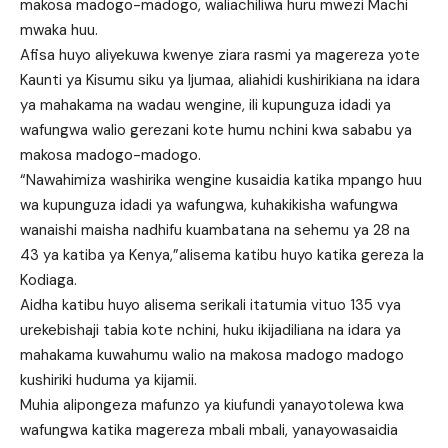
makosa madogo-madogo, waliachiliwa huru mwezi Machi
mwaka huu.
Afisa huyo aliyekuwa kwenye ziara rasmi ya magereza yote
Kaunti ya Kisumu siku ya Ijumaa, aliahidi kushirikiana na idara
ya mahakama na wadau wengine, ili kupunguza idadi ya
wafungwa walio gerezani kote humu nchini kwa sababu ya
makosa madogo-madogo.
“Nawahimiza washirika wengine kusaidia katika mpango huu
wa kupunguza idadi ya wafungwa, kuhakikisha wafungwa
wanaishi maisha nadhifu kuambatana na sehemu ya 28 na
43 ya katiba ya Kenya,”alisema katibu huyo katika gereza la
Kodiaga.
Aidha katibu huyo alisema serikali itatumia vituo 135 vya
urekebishaji tabia kote nchini, huku ikijadiliana na idara ya
mahakama kuwahumu walio na makosa madogo madogo
kushiriki huduma ya kijamii.
Muhia alipongeza mafunzo ya kiufundi yanayotolewa kwa
wafungwa katika magereza mbali mbali, yanayowasaidia