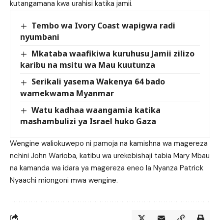
kutangamana kwa urahisi katika jamii.
Tembo wa Ivory Coast wapigwa radi
nyumbani
Mkataba waafikiwa kuruhusu Jamii zilizo
karibu na msitu wa Mau kuutunza
Serikali yasema Wakenya 64 bado
wamekwama Myanmar
Watu kadhaa waangamia katika
mashambulizi ya Israel huko Gaza
Wengine waliokuwepo ni pamoja na kamishna wa magereza
nchini John Warioba, katibu wa urekebishaji tabia Mary Mbau
na kamanda wa idara ya magereza eneo la Nyanza Patrick
Nyaachi miongoni mwa wengine.