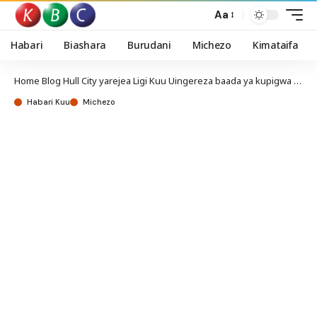
Aa
Habari
Biashara
Burudani
Michezo
Kimataifa
Home
Blog
Hull City yarejea Ligi Kuu Uingereza baada ya kupigwa na baridi ya miaka tisa
Habari Kuu
Michezo