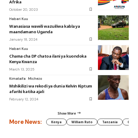
Afrika
October 20, 2023
Habari Kuu
Wanasiasa wawili wazuiliwa kabla ya
maandamano Uganda
January 18, 2024
Habari Kuu
Chama cha DP chatoa ilani ya kuondoka
Kenya Kwanza
March 13, 2025
Kimataifa
Michezo
Mshikilizi wa rekodi ya dunia Kelvin Kiptum
afariki katika ajali
February 12, 2024
Show More
More News:
Kenya
William Ruto
Tanzania
CAF