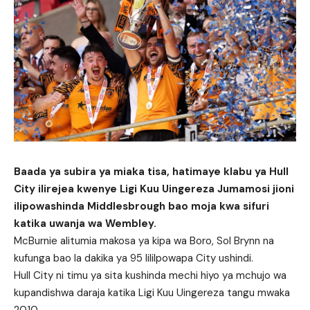
Baada ya subira ya miaka tisa, hatimaye klabu ya Hull
City ilirejea kwenye Ligi Kuu Uingereza Jumamosi jioni
ilipowashinda Middlesbrough bao moja kwa sifuri
katika uwanja wa Wembley.
McBurnie alitumia makosa ya kipa wa Boro, Sol Brynn na
kufunga bao la dakika ya 95 lililpowapa City ushindi.
Hull City ni timu ya sita kushinda mechi hiyo ya mchujo wa
kupandishwa daraja katika Ligi Kuu Uingereza tangu mwaka
2010.