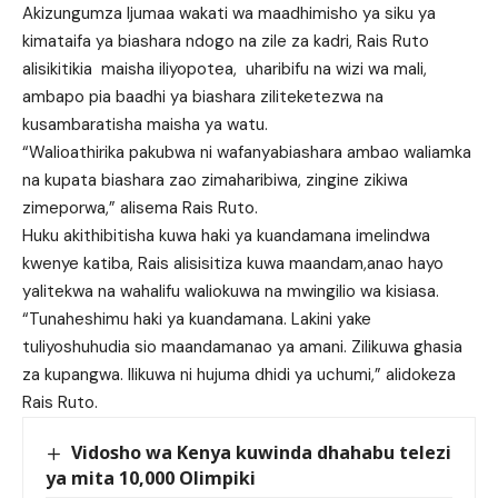
Akizungumza Ijumaa wakati wa maadhimisho ya siku ya
kimataifa ya biashara ndogo na zile za kadri, Rais Ruto
alisikitikia maisha iliyopotea, uharibifu na wizi wa mali,
ambapo pia baadhi ya biashara ziliteketezwa na
kusambaratisha maisha ya watu.
“Walioathirika pakubwa ni wafanyabiashara ambao waliamka
na kupata biashara zao zimaharibiwa, zingine zikiwa
zimeporwa,” alisema Rais Ruto.
Huku akithibitisha kuwa haki ya kuandamana imelindwa
kwenye katiba, Rais alisisitiza kuwa maandam,anao hayo
yalitekwa na wahalifu waliokuwa na mwingilio wa kisiasa.
“Tunaheshimu haki ya kuandamana. Lakini yake
tuliyoshuhudia sio maandamanao ya amani. Zilikuwa ghasia
za kupangwa. Ilikuwa ni hujuma dhidi ya uchumi,” alidokeza
Rais Ruto.
Vidosho wa Kenya kuwinda dhahabu telezi
ya mita 10,000 Olimpiki