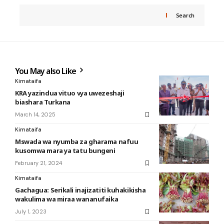
Search
You May also Like
Kimataifa
KRA yazindua vituo vya uwezeshaji
biashara Turkana
March 14, 2025
Kimataifa
Mswada wa nyumba za gharama nafuu
kusomwa mara ya tatu bungeni
February 21, 2024
Kimataifa
Gachagua: Serikali inajizatiti kuhakikisha
wakulima wa miraa wananufaika
July 1, 2023