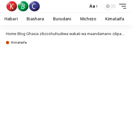
Aa
Habari
Biashara
Burudani
Michezo
Kimataifa
Home
Blog
Ghasia zilizoshuhudiwa wakati wa maandamano zilipangwa kisiasa, asema Rais Ruto
Kimataifa