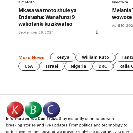
Kimataifa
Kimataifa
Mkasa wa moto shule ya
Melania 
Endarasha: Wanafunzi 9
wowote n
waliofariki kuzikwa leo
April 10, 20
September 26, 2024
More News:
Kenya
William Ruto
Tanz
USA
Israel
Nigeria
DRC
Raila 
Information You Can Trust:
Stay instantly connected with
breaking stories and live updates. From politics and technology to
entertainment and beyond, we provide real-time coverage you can