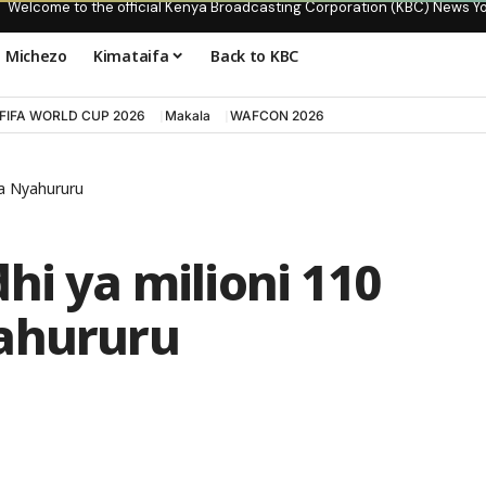
Welcome to the official Kenya Broadcasting Corporation (KBC) News Y
Michezo
Kimataifa
Back to KBC
FIFA WORLD CUP 2026
Makala
WAFCON 2026
wa Nyahururu
hi ya milioni 110
yahururu