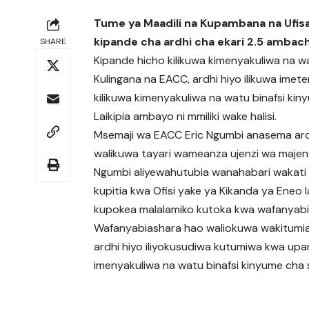
Tume ya Maadili na Kupambana na Ufisad 
kipande cha ardhi cha ekari 2.5 ambach
SHARE
Kipande hicho kilikuwa kimenyakuliwa na wa
Kulingana na EACC, ardhi hiyo ilikuwa ime
kilikuwa kimenyakuliwa na watu binafsi kin
Laikipia ambayo ni mmiliki wake halisi.
Msemaji wa EACC Eric Ngumbi anasema ardhi
walikuwa tayari wameanza ujenzi wa majeng
Ngumbi aliyewahutubia wanahabari wakati 
kupitia kwa Ofisi yake ya Kikanda ya Eneo l
kupokea malalamiko kutoka kwa wafanyabi
Wafanyabiashara hao waliokuwa wakitumia 
ardhi hiyo iliyokusudiwa kutumiwa kwa up
imenyakuliwa na watu binafsi kinyume cha s