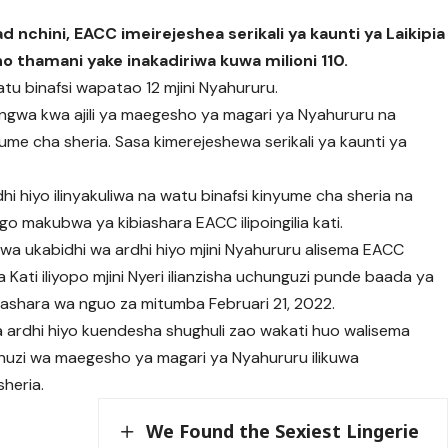
nchini, EACC imeirejeshea serikali ya kaunti ya Laikipia
o thamani yake inakadiriwa kuwa milioni 110.
tu binafsi wapatao 12 mjini Nyahururu.
tengwa kwa ajili ya maegesho ya magari ya Nyahururu na
yume cha sheria. Sasa kimerejeshewa serikali ya kaunti ya
 hiyo ilinyakuliwa na watu binafsi kinyume cha sheria na
o makubwa ya kibiashara EACC ilipoingilia kati.
wa ukabidhi wa ardhi hiyo mjini Nyahururu alisema EACC
a Kati iliyopo mjini Nyeri ilianzisha uchunguzi punde baada ya
ashara wa nguo za mitumba Februari 21, 2022.
ardhi hiyo kuendesha shughuli zao wakati huo walisema
anuzi wa maegesho ya magari ya Nyahururu ilikuwa
heria.
We Found the Sexiest Lingerie