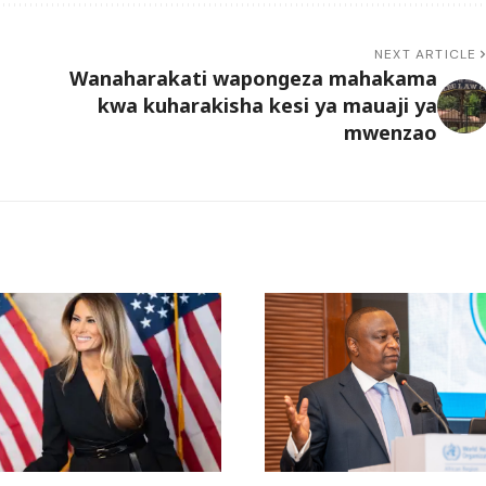
NEXT ARTICLE
Wanaharakati wapongeza mahakama
kwa kuharakisha kesi ya mauaji ya
mwenzao