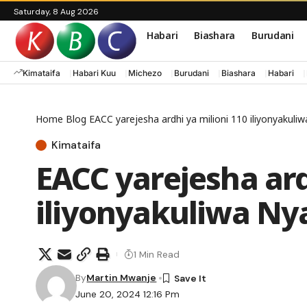
Saturday, 8 Aug 2026
Habari
Biashara
Burudani
Kimataifa
Habari Kuu
Michezo
Burudani
Biashara
Habari
Home
Blog
EACC yarejesha ardhi ya milioni 110 iliyonyakuli
Kimataifa
EACC yarejesha ard
iliyonyakuliwa N
1 Min Read
By
Martin Mwanje
June 20, 2024 12:16 Pm