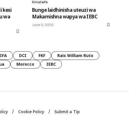
Kimataifa
 kesi
Bunge laidhinisha uteuzi wa
u wa
Makamishna wapya wa IEBC
June 5, 2025
FIFA
DCI
FKF
Rais William Ruto
ua
Morocco
IEBC
olicy
Cookie Policy
Submit a Tip