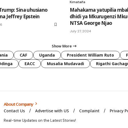
Kimataifa
Trump: Sina uhusiano
Mahakama yatupilia mbali
a Jeffrey Epstein
dhidi ya Mkurugenzi Mku
NTSA George Njao
26
July 27, 2024
Show More
ania
CAF
Uganda
President William Ruto
Odinga
EACC
Musalia Mudavadi
Rigathi Gachag
About Company
Contact Us
Advertise with US
Complaint
Privacy P
Real-time Updates on the Latest Stories!