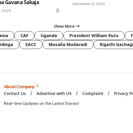
a Gavana Sakaja
December 12, 2025
, 2025
Show More
ania
CAF
Uganda
President William Ruto
Odinga
EACC
Musalia Mudavadi
Rigathi Gachag
About Company
Contact Us
Advertise with US
Complaint
Privacy P
Real-time Updates on the Latest Stories!