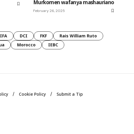
Murkomen wafanya mashauriano
February 26, 2025
FIFA
DCI
FKF
Rais William Ruto
ua
Morocco
IEBC
olicy
Cookie Policy
Submit a Tip