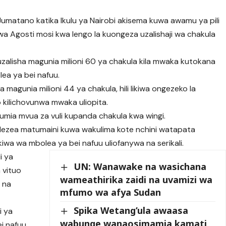
Jumatano katika Ikulu ya Nairobi akisema kuwa awamu ya pili
wa Agosti mosi kwa lengo la kuongeza uzalishaji wa chakula
uzalisha magunia milioni 60 ya chakula kila mwaka kutokana
ea ya bei nafuu.
 magunia milioni 44 ya chakula, hili likiwa ongezeko la
o kilichovunwa mwaka uliopita.
umia mvua za vuli kupanda chakula kwa wingi.
meelezea matumaini kuwa wakulima kote nchini watapata
iwa wa mbolea ya bei nafuu uliofanywa na serikali.
i ya
UN: Wanawake na wasichana
 vituo
wameathirika zaidi na uvamizi wa
a na
mfumo wa afya Sudan
Spika Wetang’ula awaasa
i ya
wabunge wanaosimamia kamati
i nafuu