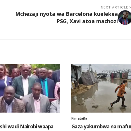
NEXT ARTICLE
Mchezaji nyota wa Barcelona kuelekea
PSG, Xavi atoa machozi
Kimataifa
shi wadi Nairobi waapa
Gaza yakumbwa na mafur