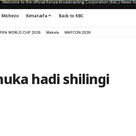
Welcome to the official Kenya Broadcasting Corporation (KBC) News Y
Michezo
Kimataifa
Back to KBC
FIFA WORLD CUP 2026
Makala
WAFCON 2026
uka hadi shilingi