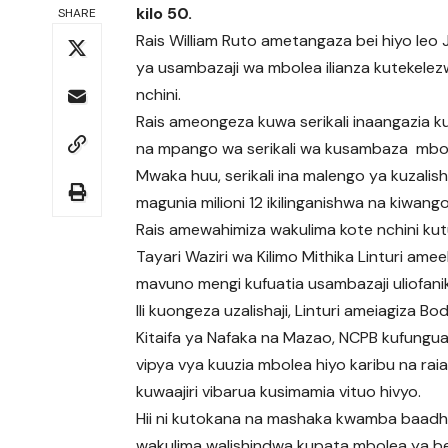
kilo 50.
SHARE
Rais William Ruto ametangaza bei hiyo leo 
ya usambazaji wa mbolea ilianza kutekelez
nchini.
Rais ameongeza kuwa serikali inaangazia k
na mpango wa serikali wa kusambaza mbol
Mwaka huu, serikali ina malengo ya kuzalisha
magunia milioni 12 ikilinganishwa na kiwang
Rais amewahimiza wakulima kote nchini kut
Tayari Waziri wa Kilimo Mithika Linturi a
mavuno mengi kufuatia usambazaji uliofanik
Ili kuongeza uzalishaji, Linturi ameiagiza Bod
Kitaifa ya Nafaka na Mazao, NCPB kufungua
vipya vya kuuzia mbolea hiyo karibu na rai
kuwaajiri vibarua kusimamia vituo hivyo.
Hii ni kutokana na mashaka kwamba baadh
wakulima walishindwa kupata mbolea ya be