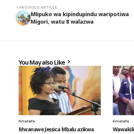
PREVIOUS ARTICLE
Mlipuko wa kipindupindu waripotiwa
Migori, watu 8 walazwa
You May also Like
Kimataifa
Kimataifa
Mwanawe Jessica Mbalu azikwa
Wawakili