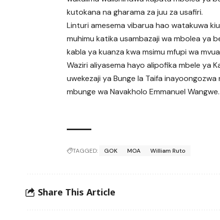
kutokana na gharama za juu za usafiri.
Linturi amesema vibarua hao watakuwa ki
muhimu katika usambazaji wa mbolea ya be
kabla ya kuanza kwa msimu mfupi wa mvua
Waziri aliyasema hayo alipofika mbele ya K
uwekezaji ya Bunge la Taifa inayoongozwa
mbunge wa Navakholo Emmanuel Wangwe.
TAGGED:
GOK
MOA
William Ruto
Share This Article