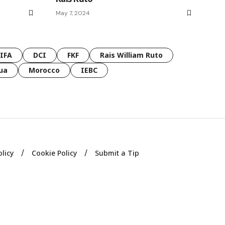
May 7, 2024
FIFA
DCI
FKF
Rais William Ruto
ua
Morocco
IEBC
olicy
Cookie Policy
Submit a Tip