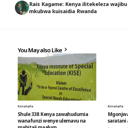
Rais Kagame: Kenya ilitekeleza wajibu
mkubwa kuisaidia Rwanda
You May also Like
Kimataifa
Kimataifa
Shule 338 Kenya zawahudumia
Mgonjwa
wanafunzi wenye ulemavu na
saratani
mahitaji maalum