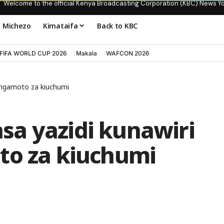
Welcome to the official Kenya Broadcasting Corporation (KBC) News Y
Michezo
Kimataifa
Back to KBC
FIFA WORLD CUP 2026
Makala
WAFCON 2026
angamoto za kiuchumi
a yazidi kunawiri
to za kiuchumi