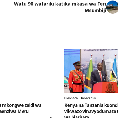
Watu 90 wafariki katika mkasa wa Feri
Msumbiji
Biashara
Habari Kuu
 mkongwe zaidi wa
Kenya na Tanzania kuon
 aenziwa Meru
vikwazo vinavyodumaza 
wa biashara