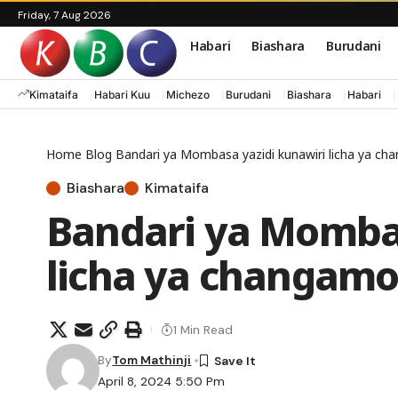
Friday, 7 Aug 2026
Habari
Biashara
Burudani
Kimataifa
Habari Kuu
Michezo
Burudani
Biashara
Habari
Home
Blog
Bandari ya Mombasa yazidi kunawiri licha ya ch
Biashara
Kimataifa
Bandari ya Mombas
licha ya changamo
1 Min Read
By
Tom Mathinji
April 8, 2024 5:50 Pm