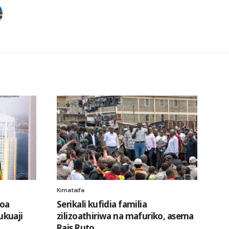
Kimataifa
doa
Serikali kufidia familia
ukuaji
zilizoathiriwa na mafuriko, asema
Rais Ruto