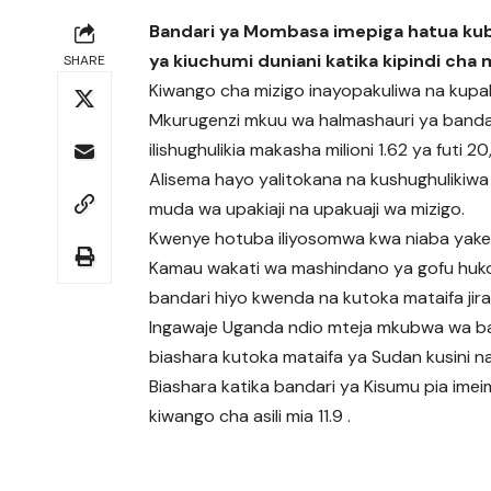
Bandari ya Mombasa imepiga hatua kubw
ya kiuchumi duniani katika kipindi cha mi
SHARE
Kiwango cha mizigo inayopakuliwa na kupak
Mkurugenzi mkuu wa halmashauri ya bandari
ilishughulikia makasha milioni 1.62 ya futi 20,
Alisema hayo yalitokana na kushughulikiwa
muda wa upakiaji na upakuaji wa mizigo.
Kwenye hotuba iliyosomwa kwa niaba yak
Kamau wakati wa mashindano ya gofu huko 
bandari hiyo kwenda na kutoka mataifa jiran
Ingawaje Uganda ndio mteja mkubwa wa ba
biashara kutoka mataifa ya Sudan kusini n
Biashara katika bandari ya Kisumu pia ime
kiwango cha asili mia 11.9 .