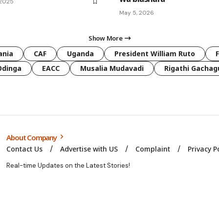
 2025
May 5, 2026
Show More
ania
CAF
Uganda
President William Ruto
Odinga
EACC
Musalia Mudavadi
Rigathi Gachag
About Company
Contact Us
Advertise with US
Complaint
Privacy P
Real-time Updates on the Latest Stories!