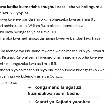
a katika kuimarisha shughuli zake licha ya hali ngumu
ezi 12 iliyopita.
iwa kwenye bandari hiyo kimeongezeka kwa asili mia 6.2.
 nchini kapteni William Ruto alisema bandari hiyo
hii ikiwa nyongeza ya asili mia 11.9.
 haraka kwa meli zinazotia nanga kwenye bandari hiyo hasa
e na meneja wa uhusiano mwema wa halmashauri hiyo Edward
Kisumu, Ruto alisema kiwango cha mizigo inayopitia kwenye
i kimeongezeka kwa asili mia 11.5.
ndari hiyo,halmashauri hiyo pia imeshuhudia kuongezeka kwa
a Jamhuri ya kidemokrasia ya Congo.
imarika kwa
Kongamano la ugatuzi
kuzinduliwa rasmi kesho
Kaunti ya Kajiado yapokea