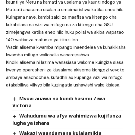
kaunti ya Meru na kamati ya usalama ya kaunti ndogo ya
Mutuati anasema usalama umeimarishwa katika eneo hilo.
Kulingana naye, kambi zaidi za maafisa wa kitengo cha
kukabiliana na wizi wa mifugo na za kitengo cha GSU
zimejengwa katika eneo hilo huku polisi wa akiba wapatao
140 wakianza mafunzo ya kikazi leo.
Waziri alisema kwamba mipango inaendelea ya kuhakikisha
kwamba mifugo waliosalia wanarejeshwa.
Kindiki alisema ni lazima wanasiasa wakome kuingiza siasa
kwenye oparesheni za kiusalama akisema kiongozi yeyote
ambaye anachochea, kufadhili au kupanga wizi wa mifugo
atakabiliwa vilivyo bila kuzingatia ushawishi wake kisiasa.
Mvuvi auawa na kundi hasimu Ziwa
Victoria
Wahudumu wa afya wahimizwa kujifunza
lugha ya ishara
Wakazi waandamana kulalamikia