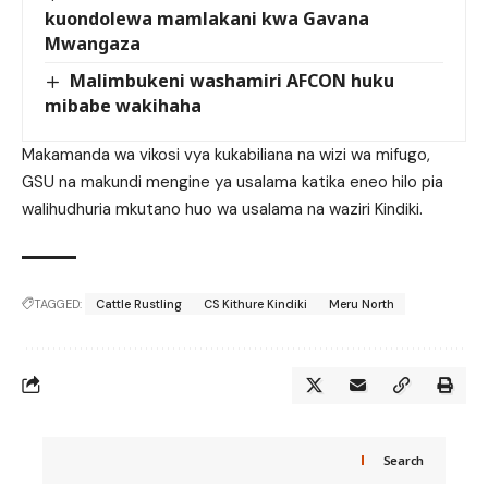
kuondolewa mamlakani kwa Gavana
Mwangaza
Malimbukeni washamiri AFCON huku
mibabe wakihaha
Makamanda wa vikosi vya kukabiliana na wizi wa mifugo,
GSU na makundi mengine ya usalama katika eneo hilo pia
walihudhuria mkutano huo wa usalama na waziri Kindiki.
TAGGED:
Cattle Rustling
CS Kithure Kindiki
Meru North
Search