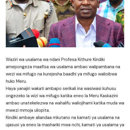
Waziri wa usalama wa ndani Profesa Kithure Kindiki
amepongeza maafisa wa usalama ambao walipambana na
wezi wa mifugo na kurejesha baadhi ya mifugo walioibwa
huko Meru.
Haya yanajiri wakati ambapo serikali ina wasiwasi kuhusu
ongezeko la wizi wa mifugo katika eneo la Meru Kaskazini
ambao unatekelezwa na wahalifu waliojihami katika muda wa
mwezi mmoja uliopita.
Kindiki ambaye aliandaa mkutano na kamati ya usalama na
ujasusi ya eneo la mashariki mwa nchi, kamati ya usalama ya