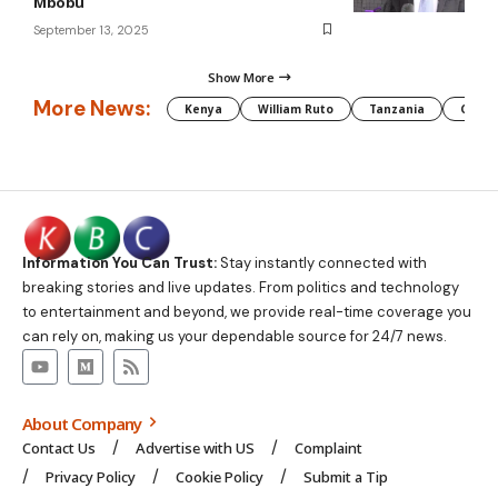
Mbobu
September 13, 2025
Show More
More News:
Kenya
William Ruto
Tanzania
CAF
Information You Can Trust:
Stay instantly connected with
breaking stories and live updates. From politics and technology
to entertainment and beyond, we provide real-time coverage you
can rely on, making us your dependable source for 24/7 news.
About Company
Contact Us
Advertise with US
Complaint
Privacy Policy
Cookie Policy
Submit a Tip