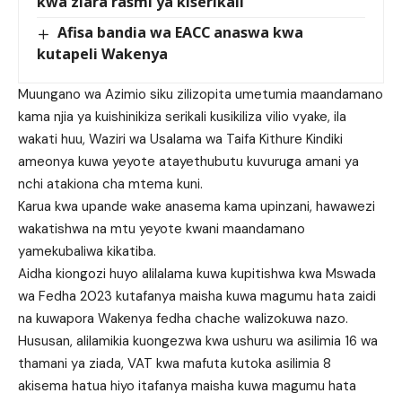
kwa ziara rasmi ya kiserikali
Afisa bandia wa EACC anaswa kwa
kutapeli Wakenya
Muungano wa Azimio siku zilizopita umetumia maandamano
kama njia ya kuishinikiza serikali kusikiliza vilio vyake, ila
wakati huu, Waziri wa Usalama wa Taifa Kithure Kindiki
ameonya kuwa yeyote atayethubutu kuvuruga amani ya
nchi atakiona cha mtema kuni.
Karua kwa upande wake anasema kama upinzani, hawawezi
wakatishwa na mtu yeyote kwani maandamano
yamekubaliwa kikatiba.
Aidha kiongozi huyo alilalama kuwa kupitishwa kwa Mswada
wa Fedha 2023 kutafanya maisha kuwa magumu hata zaidi
na kuwapora Wakenya fedha chache walizokuwa nazo.
Hususan, alilamikia kuongezwa kwa ushuru wa asilimia 16 wa
thamani ya ziada, VAT kwa mafuta kutoka asilimia 8
akisema hatua hiyo itafanya maisha kuwa magumu hata