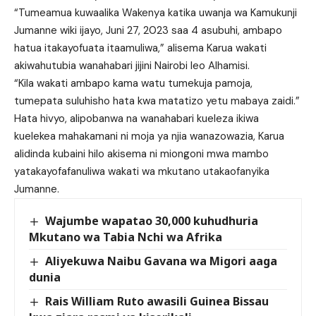
“Tumeamua kuwaalika Wakenya katika uwanja wa Kamukunji
Jumanne wiki ijayo, Juni 27, 2023 saa 4 asubuhi, ambapo
hatua itakayofuata itaamuliwa,” alisema Karua wakati
akiwahutubia wanahabari jijini Nairobi leo Alhamisi.
“Kila wakati ambapo kama watu tumekuja pamoja,
tumepata suluhisho hata kwa matatizo yetu mabaya zaidi.”
Hata hivyo, alipobanwa na wanahabari kueleza ikiwa
kuelekea mahakamani ni moja ya njia wanazowazia, Karua
alidinda kubaini hilo akisema ni miongoni mwa mambo
yatakayofafanuliwa wakati wa mkutano utakaofanyika
Jumanne.
Wajumbe wapatao 30,000 kuhudhuria
Mkutano wa Tabia Nchi wa Afrika
Aliyekuwa Naibu Gavana wa Migori aaga
dunia
Rais William Ruto awasili Guinea Bissau