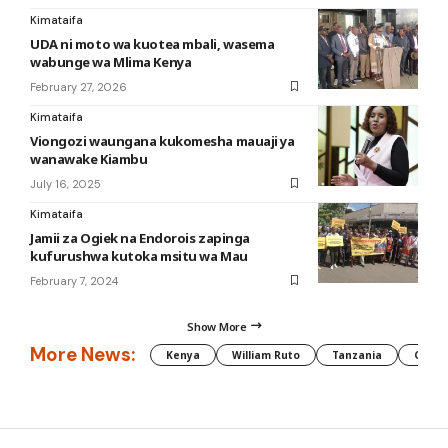
Kimataifa
UDA ni moto wa kuotea mbali, wasema
wabunge wa Mlima Kenya
February 27, 2026
Kimataifa
Viongozi waungana kukomesha mauaji ya
wanawake Kiambu
July 16, 2025
Kimataifa
Jamii za Ogiek na Endorois zapinga
kufurushwa kutoka msitu wa Mau
February 7, 2024
Show More
More News:
Kenya
William Ruto
Tanzania
CAF