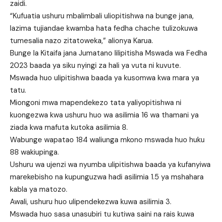
zaidi.
“Kufuatia ushuru mbalimbali uliopitishwa na bunge jana,
lazima tujiandae kwamba hata fedha chache tulizokuwa
tumesalia nazo zitatoweka,” alionya Karua.
Bunge la Kitaifa jana Jumatano lilipitisha Mswada wa Fedha
2023 baada ya siku nyingi za hali ya vuta ni kuvute.
Mswada huo ulipitishwa baada ya kusomwa kwa mara ya
tatu.
Miongoni mwa mapendekezo tata yaliyopitishwa ni
kuongezwa kwa ushuru huo wa asilimia 16 wa thamani ya
ziada kwa mafuta kutoka asilimia 8.
Wabunge wapatao 184 waliunga mkono mswada huo huku
88 wakiupinga.
Ushuru wa ujenzi wa nyumba ulipitishwa baada ya kufanyiwa
marekebisho na kupunguzwa hadi asilimia 1.5 ya mshahara
kabla ya matozo.
Awali, ushuru huo ulipendekezwa kuwa asilimia 3.
Mswada huo sasa unasubiri tu kutiwa saini na rais kuwa