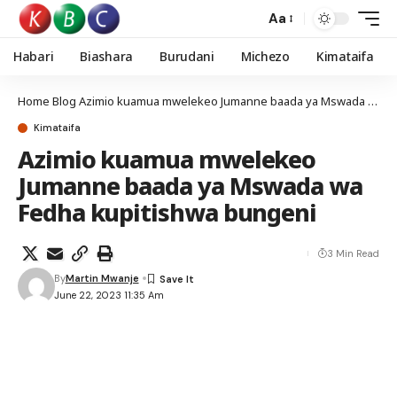
Aa
Habari
Biashara
Burudani
Michezo
Kimataifa
Home
Blog
Azimio kuamua mwelekeo Jumanne baada ya Mswada wa Fedha kupitishwa bungeni
Kimataifa
Azimio kuamua mwelekeo
Jumanne baada ya Mswada wa
Fedha kupitishwa bungeni
3 Min Read
By
Martin Mwanje
June 22, 2023 11:35 Am