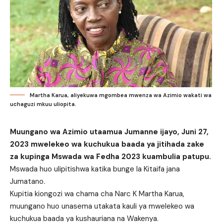
Martha Karua, aliyekuwa mgombea mwenza wa Azimio wakati wa
uchaguzi mkuu uliopita.
Muungano wa Azimio utaamua Jumanne ijayo, Juni 27,
2023 mwelekeo wa kuchukua baada ya jitihada zake
za kupinga Mswada wa Fedha 2023 kuambulia patupu.
Mswada huo ulipitishwa katika bunge la Kitaifa jana
Jumatano.
Kupitia kiongozi wa chama cha Narc K Martha Karua,
muungano huo unasema utakata kauli ya mwelekeo wa
kuchukua baada ya kushauriana na Wakenya.