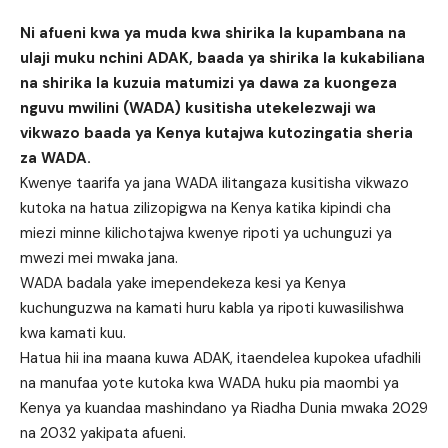
Ni afueni kwa ya muda kwa shirika la kupambana na
ulaji muku nchini ADAK, baada ya shirika la kukabiliana
na shirika la kuzuia matumizi ya dawa za kuongeza
nguvu mwilini (WADA) kusitisha utekelezwaji wa
vikwazo baada ya Kenya kutajwa kutozingatia sheria
za WADA.
Kwenye taarifa ya jana WADA ilitangaza kusitisha vikwazo
kutoka na hatua zilizopigwa na Kenya katika kipindi cha
miezi minne kilichotajwa kwenye ripoti ya uchunguzi ya
mwezi mei mwaka jana.
WADA badala yake imependekeza kesi ya Kenya
kuchunguzwa na kamati huru kabla ya ripoti kuwasilishwa
kwa kamati kuu.
Hatua hii ina maana kuwa ADAK, itaendelea kupokea ufadhili
na manufaa yote kutoka kwa WADA huku pia maombi ya
Kenya ya kuandaa mashindano ya Riadha Dunia mwaka 2029
na 2032 yakipata afueni.