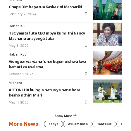
Chapa Dimba yatua Kaskazini Mashariki
February 21, 2024
Habari Kuu
TSC yamtafuta CEO mpya kumrithi Nancy
Macharia anayeng’atuka
May 6, 2025
Habari Kuu
Viongozi wa wanafunzi kujumuishwa kwa
kamati za usalama
October 8, 2025
Michezo
AFCON U20 kuingia hatua ya nane bora
kesho nchini Misri
May 11, 2025
Show More
More News:
Kenya
William Ruto
Tanzania
CAF